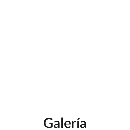
oportunidad de:
Acampar
bajo un cielo
estrellado.
Despertar
en armonía
con la
naturaleza.
Conectar
con la
esencia de la
selva
misionera.
Galería